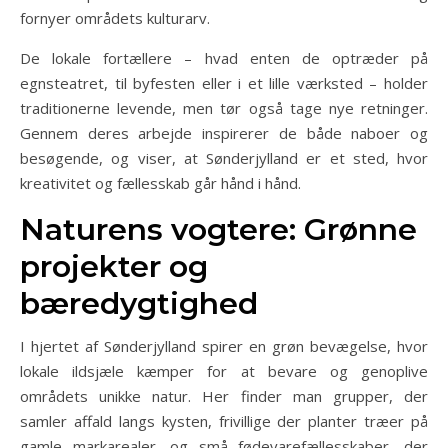
fornyer områdets kulturarv.
De lokale fortællere – hvad enten de optræder på
egnsteatret, til byfesten eller i et lille værksted – holder
traditionerne levende, men tør også tage nye retninger.
Gennem deres arbejde inspirerer de både naboer og
besøgende, og viser, at Sønderjylland er et sted, hvor
kreativitet og fællesskab går hånd i hånd.
Naturens vogtere: Grønne
projekter og
bæredygtighed
I hjertet af Sønderjylland spirer en grøn bevægelse, hvor
lokale ildsjæle kæmper for at bevare og genoplive
områdets unikke natur. Her finder man grupper, der
samler affald langs kysten, frivillige der planter træer på
gamle markarealer, og små fødevarefællesskaber, der