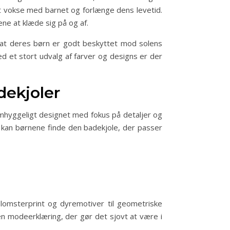
at vokse med barnet og forlænge dens levetid.
e at klæde sig på og af.
, at deres børn er godt beskyttet mod solens
ed et stort udvalg af farver og designs er der
adekjoler
 omhyggeligt designet med fokus på detaljer og
em kan børnene finde den badekjole, der passer
blomsterprint og dyremotiver til geometriske
en modeerklæring, der gør det sjovt at være i