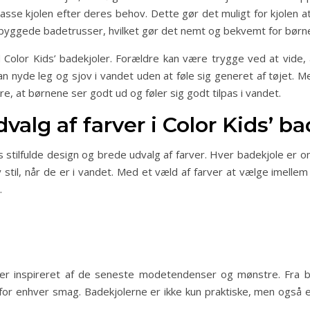
passe kjolen efter deres behov. Dette gør det muligt for kjolen 
byggede badetrusser, hvilket gør det nemt og bekvemt for børnen
Color Kids’ badekjoler. Forældre kan være trygge ved at vide
n nyde leg og sjov i vandet uden at føle sig generet af tøjet. M
kre, at børnene ser godt ud og føler sig godt tilpas i vandet.
dvalg af farver i Color Kids’ b
es stilfulde design og brede udvalg af farver. Hver badekjole er
 stil, når de er i vandet. Med et væld af farver at vælge imell
.
er er inspireret af de seneste modetendenser og mønstre. Fra 
 for enhver smag. Badekjolerne er ikke kun praktiske, men også 