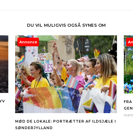
DU VIL MULIGVIS OGSÅ SYNES OM
Annonce
A
YV
FRA
GEN
marts
MØD DE LOKALE: PORTRÆTTER AF ILDSJÆLE I
SØNDERJYLLAND