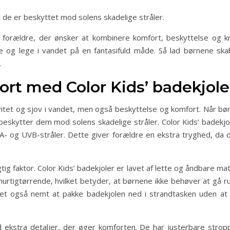
 de er beskyttet mod solens skadelige stråler.
or forældre, der ønsker at kombinere komfort, beskyttelse og kr
ske og lege i vandet på en fantasifuld måde. Så lad børnene s
.
ort med Color Kids’ badekjole
ivitet og sjov i vandet, men også beskyttelse og komfort. Når bør
beskytter dem mod solens skadelige stråler. Color Kids’ badekj
- og UVB-stråler. Dette giver forældre en ekstra tryghed, da
ig faktor. Color Kids’ badekjoler er lavet af lette og åndbare mat
hurtigtørrende, hvilket betyder, at børnene ikke behøver at gå ru
det også nemt at pakke badekjolen ned i strandtasken uden at 
 ekstra detaljer, der øger komforten. De har justerbare stropp