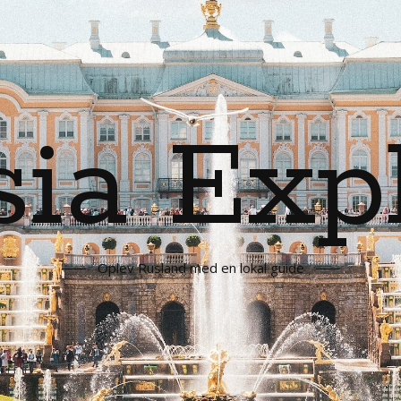
ia Exp
Oplev Rusland med en lokal guide