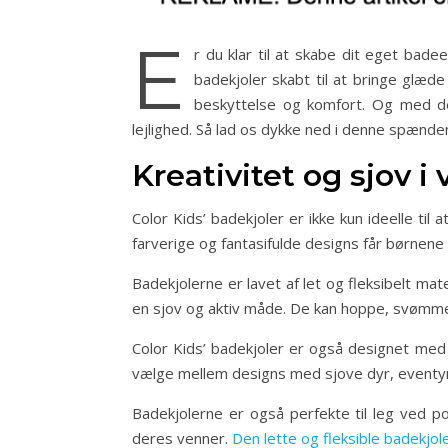
E
r du klar til at skabe dit eget bade
badekjoler skabt til at bringe glæd
beskyttelse og komfort. Og med der
lejlighed. Så lad os dykke ned i denne spænd
Kreativitet og sjov i
Color Kids’ badekjoler er ikke kun ideelle ti
farverige og fantasifulde designs får børnen
Badekjolerne er lavet af let og fleksibelt ma
en sjov og aktiv måde. De kan hoppe, svømme, 
Color Kids’ badekjoler er også designet med f
vælge mellem designs med sjove dyr, eventyrf
Badekjolerne er også perfekte til leg ved p
deres venner.
Den lette og fleksible badekjol