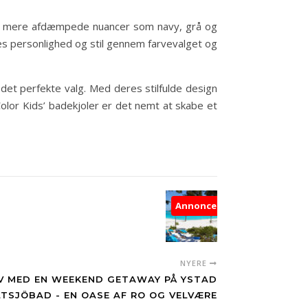
is til mere afdæmpede nuancer som navy, grå og
res personlighed og stil gennem farvevalget og
 det perfekte valg. Med deres stilfulde design
olor Kids’ badekjoler er det nemt at skabe et
Annonce
NYERE
LV MED EN WEEKEND GETAWAY PÅ YSTAD
TSJÖBAD - EN OASE AF RO OG VELVÆRE