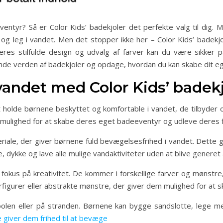
eventyr? Så er Color Kids’ badekjoler det perfekte valg til dig
e og leg i vandet. Men det stopper ikke her – Color Kids’ badekj
es stilfulde design og udvalg af farver kan du være sikker på
ende verden af badekjoler og opdage, hvordan du kan skabe dit 
 vandet med Color Kids’ badek
l at holde børnene beskyttet og komfortable i vandet, de tilbyde
e mulighed for at skabe deres eget badeeventyr og udleve deres f
teriale, der giver børnene fuld bevægelsesfrihed i vandet. Dette
dykke og lave alle mulige vandaktiviteter uden at blive generet a
okus på kreativitet. De kommer i forskellige farver og mønstre,
igurer eller abstrakte mønstre, der giver dem mulighed for at s
oolen eller på stranden. Børnene kan bygge sandslotte, lege m
e giver dem frihed til at bevæge