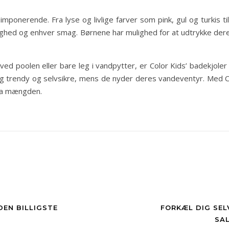
r imponerende. Fra lyse og livlige farver som pink, gul og turk
ejlighed og enhver smag. Børnene har mulighed for at udtrykke de
ved poolen eller bare leg i vandpytter, er Color Kids’ badekjoler
ig trendy og selvsikre, mens de nyder deres vandeventyr. Med C
 fra mængden.
DEN BILLIGSTE
FORKÆL DIG SE
SAL