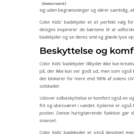
sig uden begrænsninger og sikrer samtidig, at
Color Kids’ badekjoler er et perfekt valg f
designs inspirerer de børnene til at udfor
badekjoler og se deres smil og glæde lyse op
Beskyttelse og komf
Color Kids’ badekjoler tilbyder ikke kun kreat
på, der ikke kun ser godt ud, men som også 
der blokerer for mere end 98% af solens UVA
solskader.
Udover solbeskyttelse er komfort også en vigt
frit og ubesværet i vandet. Kjolerne er også 
poolen. Denne hurtigtørrende funktion gør 
snavset.
Color Kids’ badekjoler er også designet med