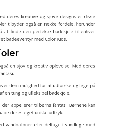
. Med deres kreative og sjove designs er disse
oler tilbyder også en række fordele, herunder
 at finde den perfekte badekjole til enhver
eget badeeventyr med Color Kids.
joler
r også en sjov og kreativ oplevelse. Med deres
antasi.
 giver dem mulighed for at udforske og lege på
f en tung og ufleksibel badekjole.
 der appellerer til børns fantasi. Børnene kan
kabe deres eget unikke udtryk.
ed vandballoner eller deltage i vandlege med