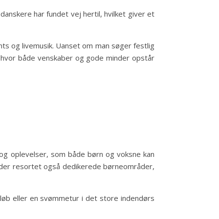
anskere har fundet vej hertil, hvilket giver et
nts og livemusik. Uanset om man søger festlig
ljø, hvor både venskaber og gode minder opstår
er og oplevelser, som både børn og voksne kan
byder resortet også dedikerede børneområder,
eløb eller en svømmetur i det store indendørs