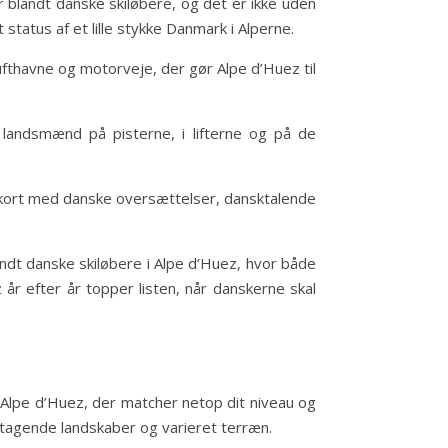
 blandt danske skiløbere, og det er ikke uden
tatus af et lille stykke Danmark i Alperne.
fthavne og motorveje, der gør Alpe d’Huez til
landsmænd på pisterne, i lifterne og på de
ukort med danske oversættelser, dansktalende
landt danske skiløbere i Alpe d’Huez, hvor både
år efter år topper listen, når danskerne skal
i Alpe d’Huez, der matcher netop dit niveau og
tagende landskaber og varieret terræn.