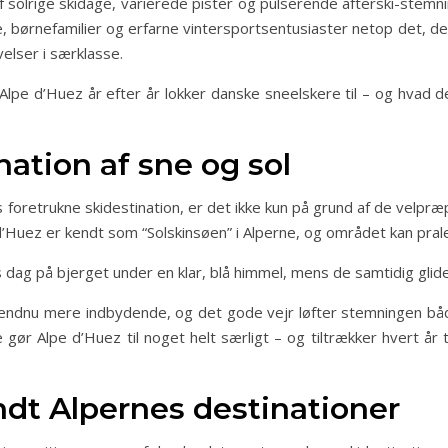
 solrige skidage, varierede pister og pulserende afterski-stemn
, børnefamilier og erfarne vintersportsentusiaster netop det, de
velser i særklasse.
p Alpe d’Huez år efter år lokker danske sneelskere til – og hvad
ation af sne og sol
oretrukne skidestination, er det ikke kun på grund af de velpræ
 d’Huez er kendt som “Solskinsøen” i Alperne, og området kan pral
 dag på bjerget under en klar, blå himmel, mens de samtidig glid
endnu mere indbydende, og det gode vejr løfter stemningen båd
ør Alpe d’Huez til noget helt særligt – og tiltrækker hvert år 
ndt Alpernes destinationer