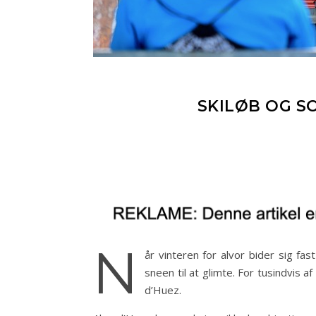
SKILØB OG S
N
år vinteren for alvor bider sig fa
sneen til at glimte. For tusindvis 
d’Huez.