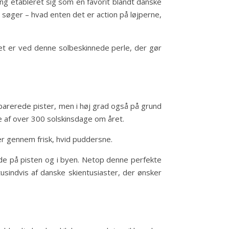
ing etableret sig som en favorit blandt danske
 søger – hvad enten det er action på løjperne,
 det er ved denne solbeskinnede perle, der gør
parerede pister, men i høj grad også på grund
e af over 300 solskinsdage om året.
er gennem frisk, hvid puddersne.
e på pisten og i byen. Netop denne perfekte
tusindvis af danske skientusiaster, der ønsker