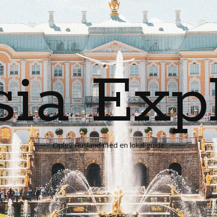
ia Exp
Oplev Rusland med en lokal guide