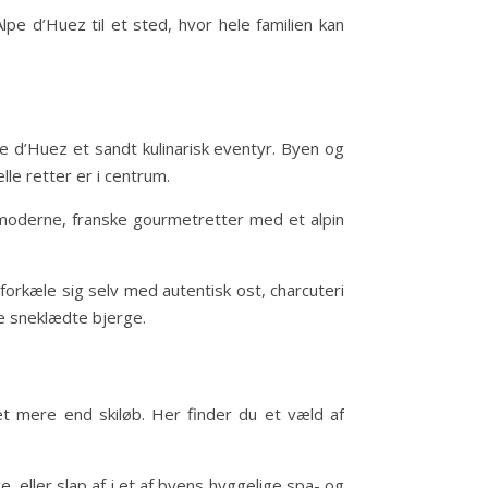
e d’Huez til et sted, hvor hele familien kan
pe d’Huez et sandt kulinarisk eventyr. Byen og
le retter er i centrum.
l moderne, franske gourmetretter med et alpin
rkæle sig selv med autentisk ost, charcuteri
de sneklædte bjerge.
t mere end skiløb. Her finder du et væld af
ller slap af i et af byens hyggelige spa- og