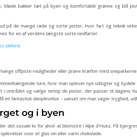
, bløde bakker tæt på byen og komfortable grønne og blå pis
ud på de mange røde og sorte pister, hvor fart og teknik virk
nes for en af verdens længste sorte nedfarter.
z skiferie
ange offpiste-muligheder eller prøve kræfter med sneparkerne, der
ammenhængende ture, hvor man oplever nye udsigter og bydele fo
ndt i området og vælge netop de pister, der passer til dagens 
 få en fantastisk skioplevelse – uanset om man søger tryghed, udfo
erget og i byen
er det sociale liv for alvor at blomstre i Alpe d’Huez. På bjergr
plevelser over et glas vin eller varm chokolade.