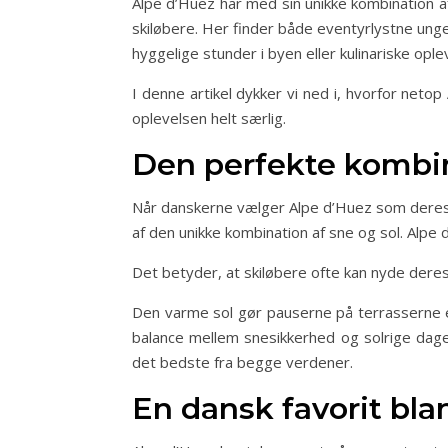
Alpe d’Huez har med sin unikke kombination af
skiløbere. Her finder både eventyrlystne unge
hyggelige stunder i byen eller kulinariske ople
I denne artikel dykker vi ned i, hvorfor neto
oplevelsen helt særlig.
Den perfekte kombin
Når danskerne vælger Alpe d’Huez som deres f
af den unikke kombination af sne og sol. Alpe
Det betyder, at skiløbere ofte kan nyde deres
Den varme sol gør pauserne på terrasserne 
balance mellem snesikkerhed og solrige dage g
det bedste fra begge verdener.
En dansk favorit bla