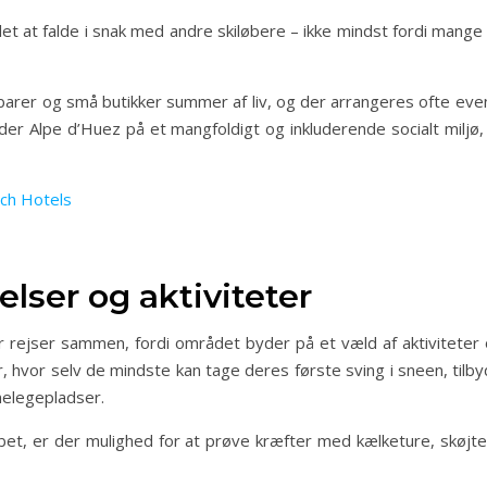
et at falde i snak med andre skiløbere – ikke mindst fordi mange d
barer og små butikker summer af liv, og der arrangeres ofte eve
 byder Alpe d’Huez på et mangfoldigt og inkluderende socialt mi
nch Hotels
elser og aktiviteter
der rejser sammen, fordi området byder på et væld af aktivitet
, hvor selv de mindste kan tage deres første sving i sneen, til
nelegepladser.
løbet, er der mulighed for at prøve kræfter med kælketure, skøjt