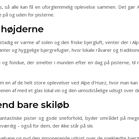
 så alle kan få en uforglemmelig oplevelse sammen. Det gør Alp
 på og uden for pisterne.
i højderne
adig er varme af solen og den friske bjergluft, venter der i Al
er og hyggelige bjergrefugier, hvor lokale råvarer og traditionel
te og fondue, der smelter i munden efter en dag på pisterne, ti
 af de helt store oplevelser ved Alpe d’Huez, hvor man kan fo
enen af med et glas lokal vin og den uimodståelige udsigt over 
end bare skiløb
fantastiske pister og gode sneforhold, byder området på mege
eværdig – også for dem, der ikke står på ski.
bane og nyd den imponerende udsigt over de sneklædte bjerge, e