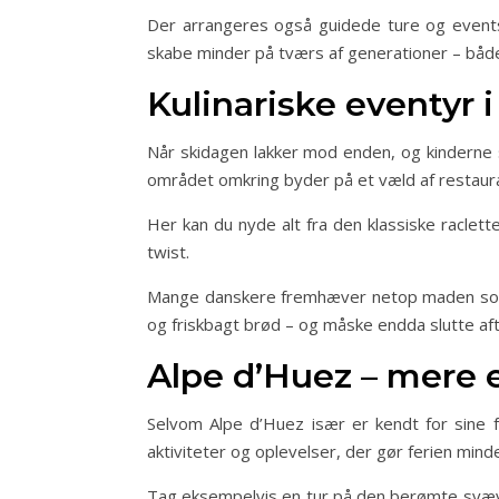
Der arrangeres også guidede ture og events,
skabe minder på tværs af generationer – både
Kulinariske eventyr 
Når skidagen lakker mod enden, og kinderne st
området omkring byder på et væld af restaurant
Her kan du nyde alt fra den klassiske raclet
twist.
Mange danskere fremhæver netop maden som en
og friskbagt brød – og måske endda slutte aft
Alpe d’Huez – mere 
Selvom Alpe d’Huez især er kendt for sine 
aktiviteter og oplevelser, der gør ferien mind
Tag eksempelvis en tur på den berømte svæve