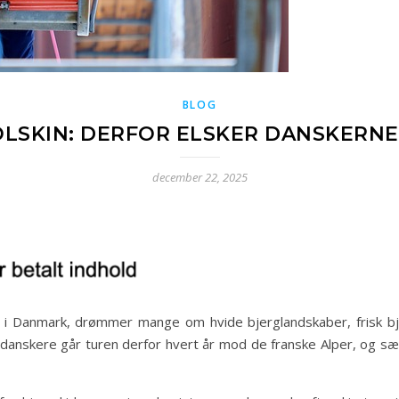
BLOG
OLSKIN: DERFOR ELSKER DANSKERNE
december 22, 2025
st i Danmark, drømmer mange om hvide bjerglandskaber, frisk bjer
af danskere går turen derfor hvert år mod de franske Alper, og sæ