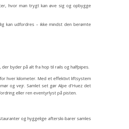
ter, hvor man trygt kan øve sig og opbygge
elig kan udfordres – ikke mindst den berømte
 byder på alt fra hop til rails og halfpipes.
r hver kilometer. Med et effektivt liftsystem
humør og vejr. Samlet set gør Alpe d’Huez det
rdring eller ren eventyrlyst på pisten.
estauranter og hyggelige afterski-barer samles