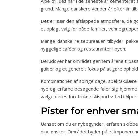
Alpe d’Huez har i de seneste år cementeret s
grund. Mange danskere vender år efter år tilb
Det er især den afslappede atmosfære, de god
et oplagt valg for både familier, vennegrupper
Mange danske rejsebureauer tilbyder pakke
hyggelige caféer og restauranter i byen.
Derudover har området gennem årene tilpasse
guider og et generelt fokus på at gøre ophol
Kombinationen af solrige dage, spektakulære ud
nye og erfarne besøgende føler sig hjemme fr
vælge deres foretrukne skisportssted i Alper
Pister for enhver sm
Uanset om du er nybegynder, erfaren skiløber 
dine ønsker. Området byder på et imponerend