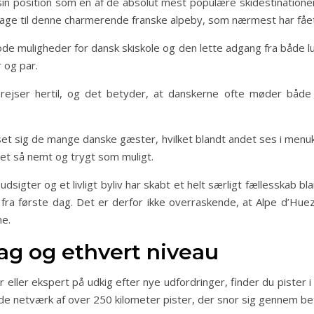
in position som en af de absolut mest populære skidestinationer
age til denne charmerende franske alpeby, som nærmest har fået s
e muligheder for dansk skiskole og den lette adgang fra både lu
 og par.
rejser hertil, og det betyder, at danskerne ofte møder både 
t sig de mange danske gæster, hvilket blandt andet ses i men
det så nemt og trygt som muligt.
sigter og et livligt byliv har skabt et helt særligt fællesskab b
a første dag. Det er derfor ikke overraskende, at Alpe d’Huez 
ne.
ag og ethvert niveau
eller ekspert på udkig efter nye udfordringer, finder du pister 
e netværk af over 250 kilometer pister, der snor sig gennem be